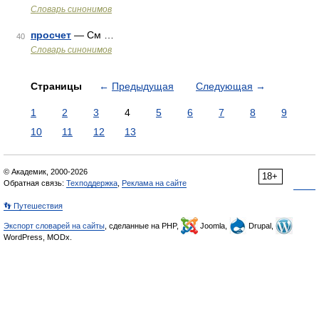
Словарь синонимов
просчет
— См …
40
Словарь синонимов
Страницы
←
Предыдущая
Следующая
→
1
2
3
4
5
6
7
8
9
10
11
12
13
© Академик, 2000-2026
18+
Обратная связь:
Техподдержка
,
Реклама на сайте
👣 Путешествия
Экспорт словарей на сайты
, сделанные на PHP,
Joomla,
Drupal,
WordPress, MODx.