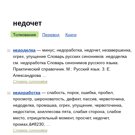
недочет
Толкование
Перевод
Книги
недоделка
— минус; недоработка, недочет, незавершенка,
31
огрех, упущение Словарь русских синонимов. недоделка
см. недоработка Словарь синонимов русского языка.
Практический справочник. М.: Русский язык. З. Е.
Александрова …
Словарь синонимов
недоработка
— слабость, порок, ошибка, пробел,
32
просмотр, шероховатость, дефект, пассив, червоточина,
недоделка, промашка, огрех, упущение, червоточинка,
недостаток, ахиллесова пята, слабая сторона, слабое
место, отрицательный момент, просчет, недочет,
промах,&#8230; …
Словарь синонимов