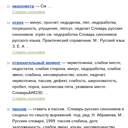
недосмотр
— См …
33
Словарь синонимов
огрех
— минус; просчет, недоделка, ляп, недоработка,
34
погрешность, упущение, ляпсус, недочет Словарь русских
синонимов. огрёх см. недоработка Словарь синонимов
русского языка. Практический справочник. М.: Русский язык.
З. Е. А …
Словарь синонимов
отрицательный момент
— червоточинка, слабое место,
35
недостаток, слабая сторона, минус, недоработка, слабое
звено, слабина, несовершенство, изъян, недочет,
червоточина, пассив, дефект, слабость, шероховатость,
пробел, порок, ахиллесова пята, уязвимое место
Словарь&#8230; …
Словарь синонимов
пассив
— ставить в пассив.. Словарь русских синонимов и
36
сходных по смыслу выражений. под. ред. Н. Абрамова, М.:
Русские словари, 1999. пассив слабина, долг,
задолженность, слабое звено, изъян, несовершенство,